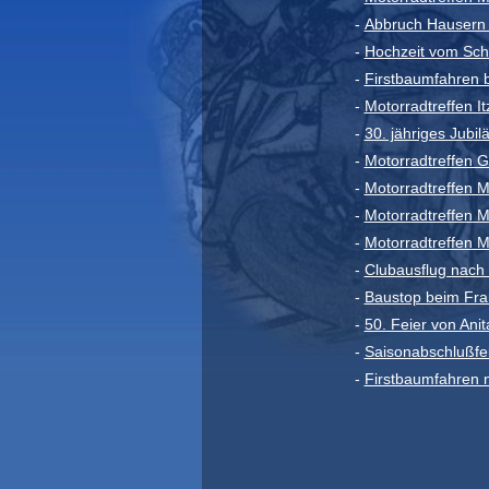
-
Abbruch Hausern 
-
Hochzeit vom Schr
-
Firstbaumfahren 
-
Motorradtreffen I
-
30. jähriges Jubi
-
Motorradtreffen G
-
Motorradtreffen 
-
Motorradtreffen 
-
Motorradtreffen 
-
Clubausflug nach 
-
Baustop beim Fra
-
50. Feier von Ani
-
Saisonabschlußfei
-
Firstbaumfahren 