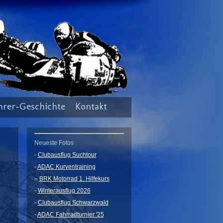
hrer-Geschichte
Kontakt
Neueste Fotos
-
Clubausflug Suchtour
-
ADAC Kurventraining
–
BRK Motorrad 1. Hilfekurs
-
Winterausflug 2026
-
Clubausflug Schwarzwald
-
ADAC Fahrradturnier '25