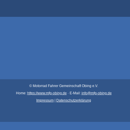
© Motorrad Fahrer Gemeinsch
aft Obin
g e.V.
Home:
https://www.mfg-obing.de
· E-Mail:
info@mfg-obing.de
Impressum
|
Datenschutzerklärung