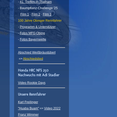
-
41. Treffen in Thalham
- Baumpflanz-Challenge '25
Film 1
·
Film 2
·
Film 3
100 Jahre Obinger Rennfahrer
-
Programm & Unterstützer
-
Fotos MFG-Obing
-
Fotos Bayernwelle
Abschied Weißbräustüberl
=>
Abschiedslied
Honda HRC NFS 250
Nachwuchs mit Adi Stadler
Video Rookie Days
Unsere Rennfahrer
Karl Freilinger
"Huaba Buam"
=>
Video 2022
Franz Wimmer