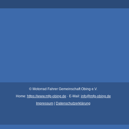
© Motorrad Fahrer Gemeinsch
aft Obin
g e.V.
Home:
https://www.mfg-obing.de
· E-Mail:
info@mfg-obing.de
Impressum
|
Datenschutzerklärung