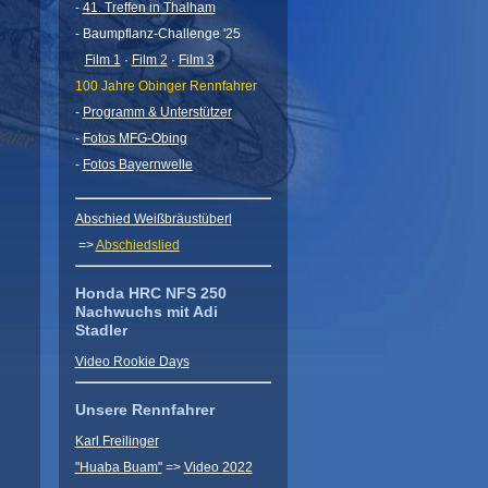
-
41. Treffen in Thalham
- Baumpflanz-Challenge '25
Film 1
·
Film 2
·
Film 3
100 Jahre Obinger Rennfahrer
-
Programm & Unterstützer
-
Fotos MFG-Obing
-
Fotos Bayernwelle
Abschied Weißbräustüberl
=>
Abschiedslied
Honda HRC NFS 250
Nachwuchs mit Adi
Stadler
Video Rookie Days
Unsere Rennfahrer
Karl Freilinger
"Huaba Buam"
=>
Video 2022