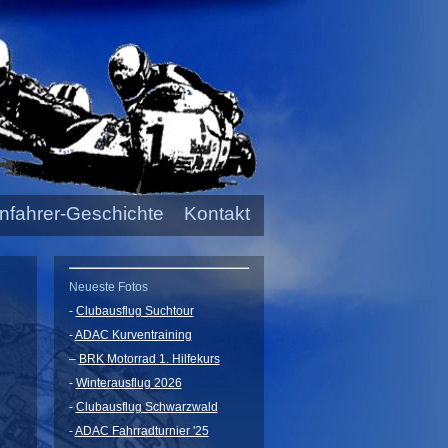
nfahrer-Geschichte
Kontakt
Neueste Fotos
-
Clubausflug Suchtour
-
ADAC Kurventraining
–
BRK Motorrad 1. Hilfekurs
-
Winterausflug 2026
-
Clubausflug Schwarzwald
-
ADAC Fahrradturnier '25