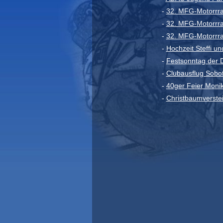
-
32. MFG-Motorrrad
-
32. MFG-Motorrrad
-
32. MFG-Motorrra
-
Hochzeit Steffi un
-
Festsonntag der D
-
Clubausflug Sobot
-
40ger Feier Moni
-
Christbaumverste