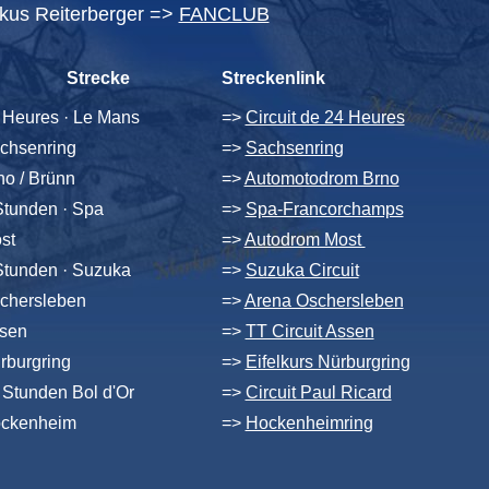
arkus Reiterberger =>
FANCLUB
Strecke
Streckenlink
 Heures · Le Mans
=>
Circuit de 24 Heures
chsenring
=>
Sachsenring
no / Brünn
=>
Automotodrom Brno
Stunden · Spa
=>
Spa-Francorchamps
st
=>
Autodrom Most
Stunden · Suzuka
=>
Suzuka Circuit
chersleben
=>
Arena Oschersleben
sen
=>
TT Circuit Assen
rburgring
=>
Eifelkurs Nürburgring
 Stunden Bol d'Or
=>
Circuit Paul Ricard
ckenheim
=>
Hockenheimring