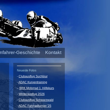
nfahrer-Geschichte
Kontakt
Neueste Fotos
-
Clubausflug Suchtour
-
ADAC Kurventraining
–
BRK Motorrad 1. Hilfekurs
-
Winterausflug 2026
-
Clubausflug Schwarzwald
-
ADAC Fahrradturnier '25