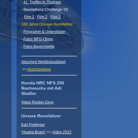
-
41. Treffen in Thalham
- Baumpflanz-Challenge '25
Film 1
·
Film 2
·
Film 3
100 Jahre Obinger Rennfahrer
-
Programm & Unterstützer
-
Fotos MFG-Obing
-
Fotos Bayernwelle
Abschied Weißbräustüberl
=>
Abschiedslied
Honda HRC NFS 250
Nachwuchs mit Adi
Stadler
Video Rookie Days
Unsere Rennfahrer
Karl Freilinger
"Huaba Buam"
=>
Video 2022