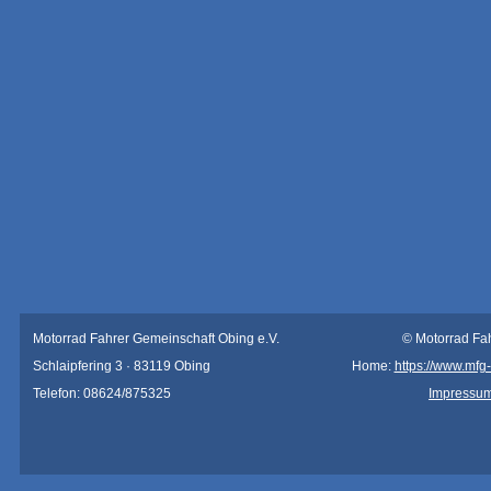
Motorrad Fahrer Gemeinschaft Obing e.V.
© Motorrad Fa
Schlaipfering 3 · 83119 Obing
Home:
https://www.mfg
Telefon: 08624/875325
Impressu