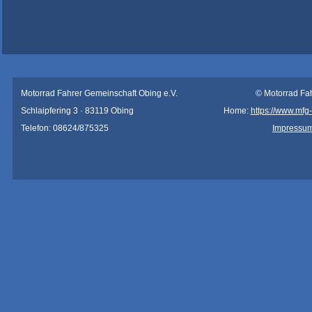
Motorrad Fahrer Gemeinschaft Obing e.V.
© Motorrad Fa
Schlaipfering 3 · 83119 Obing
Home:
https://www.mfg
Telefon: 08624/875325
Impressu