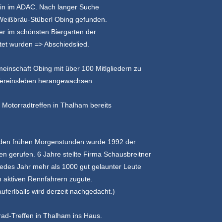
rein im ADAC. Nach langer Suche
Weißbräu-Stüberl Obing gefunden.
er im schönsten
Biergarten der
et wurden => Abschiedslied.
meinschaft Obing mit über 100 Mitlgliedern zu
ereinsleben herangewachsen.
 Motorradtreffen in Thalham bereits
n den frühen Morgenstunden wurde 1992 der
n gerufen. 6 Jahre stellte Firma Schausbreitner
jedes Jahr
mehr als 1000 gut gelaunter Leute
 aktiven Rennfahrern
zugute.
ferlballs wird derzeit nachgedacht.)
rrad-Treffen in Thalham ins Haus.