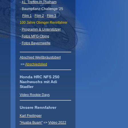
-
41. Treffen in Thalham
- Baumpflanz-Challenge '25
Film 1
·
Film 2
·
Film 3
100 Jahre Obinger Rennfahrer
-
Programm & Unterstützer
-
Fotos MFG-Obing
-
Fotos Bayernwelle
Abschied Weißbräustüberl
=>
Abschiedslied
Honda HRC NFS 250
Nachwuchs mit Adi
Stadler
Video Rookie Days
Unsere Rennfahrer
Karl Freilinger
"Huaba Buam"
=>
Video 2022