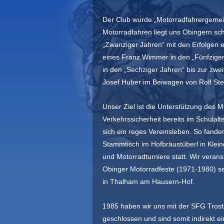
Der Club wurde „Motorradfahrergemein
Motorradfahren liegt
uns Obingern
sch
„Zwanziger Jahren“ mit den Erfolgen 
eines
Franz Wimmer in den „Fünfzigern
in den „Sechziger Jahren“ bis zur
zwei
Josef Huber im Beiwagen
von Rolf St
Unser Ziel ist die Unterstützung des 
Verkehrssicherheit bereits im
Schulalte
sich ein reges Vereinsleben. So fand
Stammtisch im Hofbräustüberl in Kleino
und Motorradturniere
statt. Wir verans
Obinger Motorradfeste (1971-1980) sei
in Thalham am Hausern-Hof.
1985 haben wir uns mit der SFG Tros
geschlossen und sind somit indirekt
ei