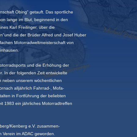
schaft Obing“ getauft. Das sportliche
on lange im Blut, beginnend in den
eines
Karl Freilinger, über die
“und die der Brüder Alfred und Josef Huber
fachen Motorradweltmeisterschaft von
einhausen.
Motorradsports und die Erhöhung der
r. In der folgenden Zeit entwickelte
en neben unserem
wöchentlichen
rnach alljährlich Fahrrad-, Mofa-
talten in Fortführung der beliebten
t 1983 ein jährliches
Motorradtreffen
tberg/Kienberg e.V. zusammen-
n Verein im ADAC geworden.