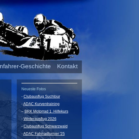
nfahrer-Geschichte
Kontakt
Neueste Fotos
-
Clubausflug Suchtour
-
ADAC Kurventraining
–
BRK Motorrad 1. Hilfekurs
-
Winterausflug 2026
-
Clubausflug Schwarzwald
-
ADAC Fahrradturnier '25