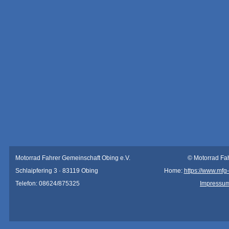
Motorrad Fahrer Gemeinschaft Obing e.V.
© Motorrad Fa
Schlaipfering 3 · 83119 Obing
Home:
https://www.mfg
Telefon: 08624/875325
Impressu